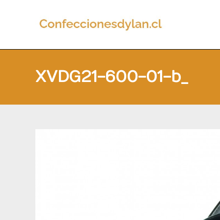
Ir
al
contenido
XVDG21-600-01-b_