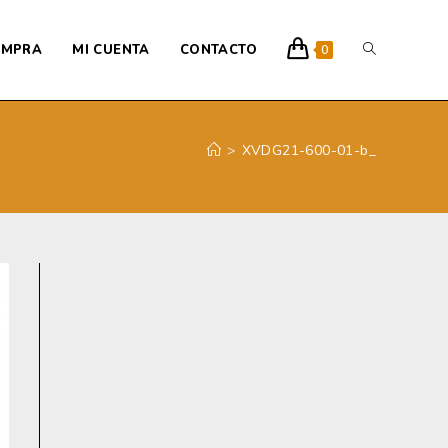
ALTERNAR
OMPRA
MI CUENTA
CONTACTO
0
BÚSQUEDA
>
XVDG21-600-01-b_
DE
LA